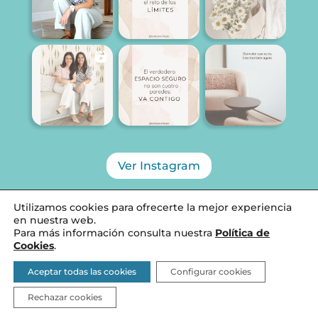
Ver Instagram
Utilizamos cookies para ofrecerte la mejor experiencia
en nuestra web.
Para más información consulta nuestra
Política de
Diseñado por SCALA PSICOLOGÍA, 2026 ©
Cookies
.
Aviso Legal
Aceptar todas las cookies
Configurar cookies
Política de Cookies y privacidad
Rechazar cookies