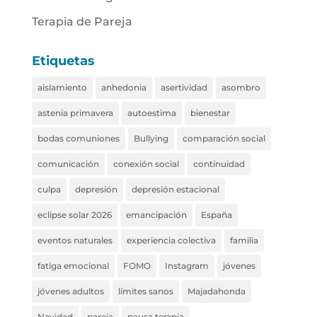
Terapia de Pareja
Etiquetas
aislamiento
anhedonia
asertividad
asombro
astenia primavera
autoestima
bienestar
bodas comuniones
Bullying
comparación social
comunicación
conexión social
continuidad
culpa
depresión
depresión estacional
eclipse solar 2026
emancipación
España
eventos naturales
experiencia colectiva
familia
fatiga emocional
FOMO
Instagram
jóvenes
jóvenes adultos
límites sanos
Majadahonda
Navidad
pareja
pausa terapia