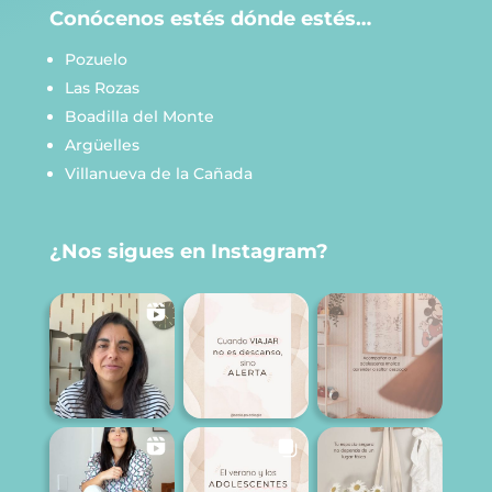
Conócenos estés dónde estés…
Pozuelo
Las Rozas
Boadilla del Monte
Argüelles
Villanueva de la Cañada
¿Nos sigues en Instagram?