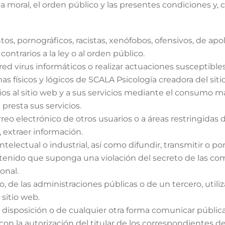
 la moral, el orden público y las presentes condiciones y,
ntos, pornográficos, racistas, xenófobos, ofensivos, de ap
ontrarios a la ley o al orden público.
d virus informáticos o realizar actuaciones susceptibles 
as físicos y lógicos de SCALA Psicología creadora del sit
ios al sitio web y a sus servicios mediante el consumo m
presta sus servicios.
reo electrónico de otros usuarios o a áreas restringidas
, extraer información.
telectual o industrial, así como difundir, transmitir o po
enido que suponga una violación del secreto de las comu
onal.
, de las administraciones públicas o de un tercero, utiliz
 sitio web.
 a disposición o de cualquier otra forma comunicar públi
n la autorización del titular de los correspondientes de