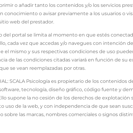
imir o añadir tanto los contenidos y/o los servicios pres
n conocimiento o avisar previamente a los usuarios o vis
sitio web del prestador.
io del portal se limita al momento en que estés conectado
lo, cada vez que accedas y/o navegues con intención de ut
e el mismo y sus respectivas condiciones de uso pueden
cia de las condiciones citadas variará en función de su
que se vean reemplazadas por otras.
CALA Psicología es propietario de los contenidos del s
s, software, tecnología, diseño gráfico, código fuente y 
 Ello supone la no cesión de los derechos de explotación 
to uso de la web, y con independencia de que sean susce
 sobre las marcas, nombres comerciales o signos distint