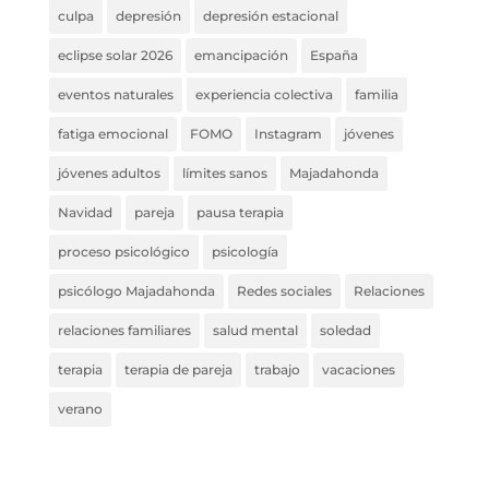
culpa
depresión
depresión estacional
eclipse solar 2026
emancipación
España
eventos naturales
experiencia colectiva
familia
fatiga emocional
FOMO
Instagram
jóvenes
jóvenes adultos
límites sanos
Majadahonda
Navidad
pareja
pausa terapia
proceso psicológico
psicología
psicólogo Majadahonda
Redes sociales
Relaciones
relaciones familiares
salud mental
soledad
terapia
terapia de pareja
trabajo
vacaciones
verano