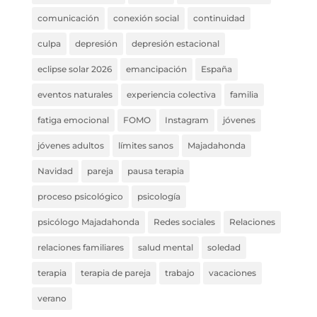
comunicación
conexión social
continuidad
culpa
depresión
depresión estacional
eclipse solar 2026
emancipación
España
eventos naturales
experiencia colectiva
familia
fatiga emocional
FOMO
Instagram
jóvenes
jóvenes adultos
límites sanos
Majadahonda
Navidad
pareja
pausa terapia
proceso psicológico
psicología
psicólogo Majadahonda
Redes sociales
Relaciones
relaciones familiares
salud mental
soledad
terapia
terapia de pareja
trabajo
vacaciones
verano