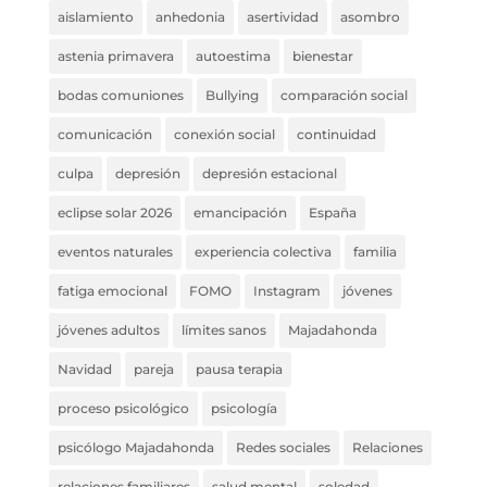
aislamiento
anhedonia
asertividad
asombro
astenia primavera
autoestima
bienestar
bodas comuniones
Bullying
comparación social
comunicación
conexión social
continuidad
culpa
depresión
depresión estacional
eclipse solar 2026
emancipación
España
eventos naturales
experiencia colectiva
familia
fatiga emocional
FOMO
Instagram
jóvenes
jóvenes adultos
límites sanos
Majadahonda
Navidad
pareja
pausa terapia
proceso psicológico
psicología
psicólogo Majadahonda
Redes sociales
Relaciones
relaciones familiares
salud mental
soledad