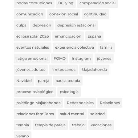
bodas comuniones
Bullying
comparación social
comunicación
conexión social
continuidad
culpa
depresión
depresión estacional
eclipse solar 2026
emancipación
España
eventos naturales
experiencia colectiva
familia
fatiga emocional
FOMO
Instagram
jóvenes
jóvenes adultos
límites sanos
Majadahonda
Navidad
pareja
pausa terapia
proceso psicológico
psicología
psicólogo Majadahonda
Redes sociales
Relaciones
relaciones familiares
salud mental
soledad
terapia
terapia de pareja
trabajo
vacaciones
verano