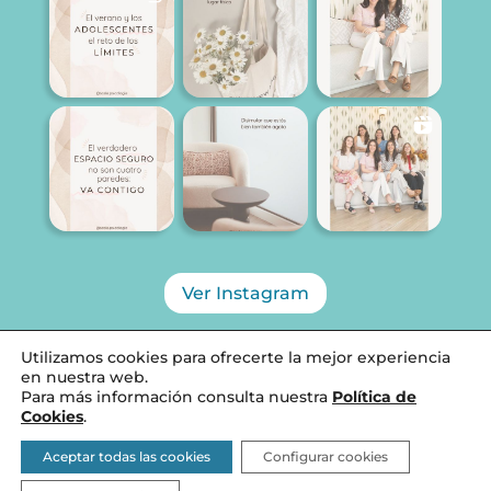
Ver Instagram
Utilizamos cookies para ofrecerte la mejor experiencia
en nuestra web.
Para más información consulta nuestra
Política de
Diseñado por SCALA PSICOLOGÍA, 2026 ©
Cookies
.
Aviso Legal
Aceptar todas las cookies
Configurar cookies
Política de Cookies y privacidad