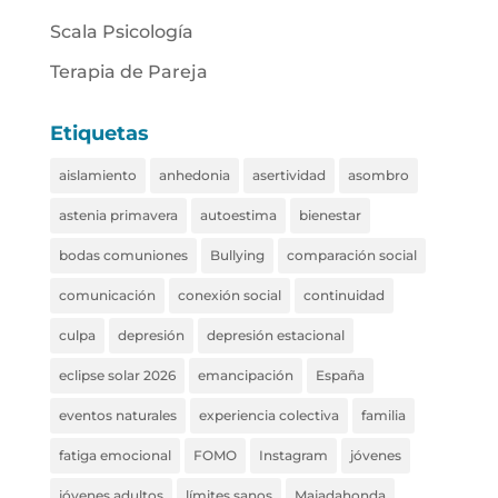
Scala Psicología
Terapia de Pareja
Etiquetas
aislamiento
anhedonia
asertividad
asombro
astenia primavera
autoestima
bienestar
bodas comuniones
Bullying
comparación social
comunicación
conexión social
continuidad
culpa
depresión
depresión estacional
eclipse solar 2026
emancipación
España
eventos naturales
experiencia colectiva
familia
fatiga emocional
FOMO
Instagram
jóvenes
jóvenes adultos
límites sanos
Majadahonda