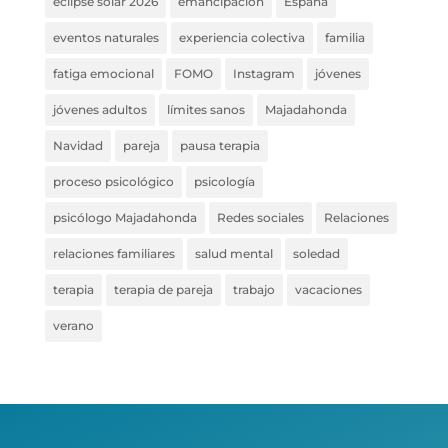
eclipse solar 2026
emancipación
España
eventos naturales
experiencia colectiva
familia
fatiga emocional
FOMO
Instagram
jóvenes
jóvenes adultos
límites sanos
Majadahonda
Navidad
pareja
pausa terapia
proceso psicológico
psicología
psicólogo Majadahonda
Redes sociales
Relaciones
relaciones familiares
salud mental
soledad
terapia
terapia de pareja
trabajo
vacaciones
verano