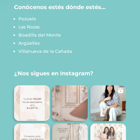
Conócenos estés dónde estés…
Pozuelo
Las Rozas
Boadilla del Monte
Argüelles
Villanueva de la Cañada
¿Nos sigues en Instagram?