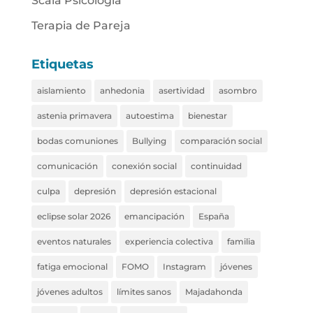
Scala Psicología
Terapia de Pareja
Etiquetas
aislamiento
anhedonia
asertividad
asombro
astenia primavera
autoestima
bienestar
bodas comuniones
Bullying
comparación social
comunicación
conexión social
continuidad
culpa
depresión
depresión estacional
eclipse solar 2026
emancipación
España
eventos naturales
experiencia colectiva
familia
fatiga emocional
FOMO
Instagram
jóvenes
jóvenes adultos
límites sanos
Majadahonda