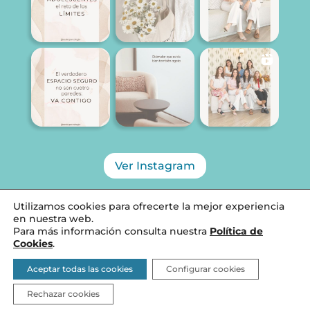
Ver Instagram
Utilizamos cookies para ofrecerte la mejor experiencia
en nuestra web.
Para más información consulta nuestra
Política de
Diseñado por SCALA PSICOLOGÍA, 2026 ©
Cookies
.
Aviso Legal
Aceptar todas las cookies
Configurar cookies
Política de Cookies y privacidad
Rechazar cookies