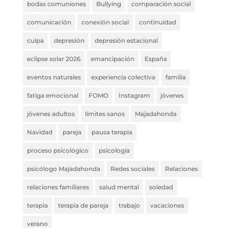
bodas comuniones
Bullying
comparación social
comunicación
conexión social
continuidad
culpa
depresión
depresión estacional
eclipse solar 2026
emancipación
España
eventos naturales
experiencia colectiva
familia
fatiga emocional
FOMO
Instagram
jóvenes
jóvenes adultos
límites sanos
Majadahonda
Navidad
pareja
pausa terapia
proceso psicológico
psicología
psicólogo Majadahonda
Redes sociales
Relaciones
relaciones familiares
salud mental
soledad
terapia
terapia de pareja
trabajo
vacaciones
verano