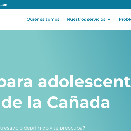
a.com
Quiénes somos
Nuestros servicios
Prob
 para
adolescen
 de la Cañada
stresado o deprimido y te preocupa?