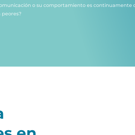
de comunicación o su comportamiento es continuamente 
n peores?
a
es en