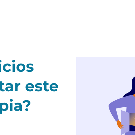
cios
ar este
pia?