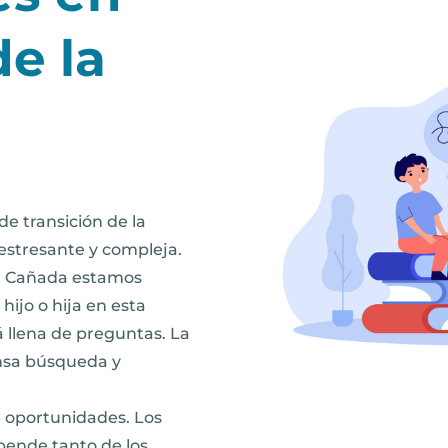
de la
e transición de la
 estresante y compleja.
la Cañada estamos
ijo o hija en esta
á llena de preguntas. La
nsa búsqueda y
e oportunidades. Los
pende tanto de los